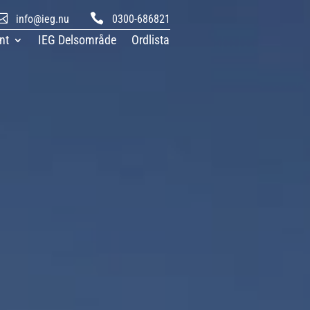


info@ieg.nu
0300-686821
nt
IEG Delsområde
Ordlista