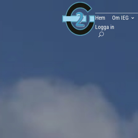
Hem
Om IEG
Logga in