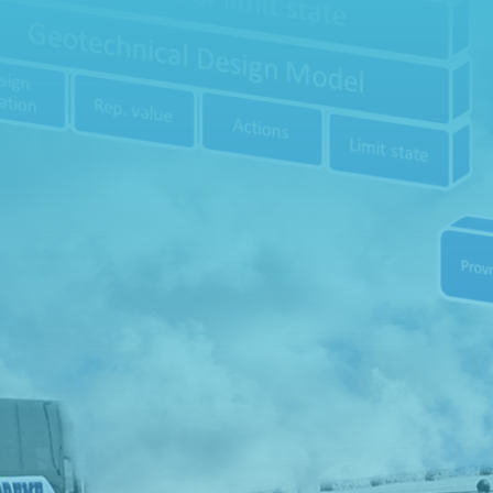
Har du frågo
.

Adress
Hällingsjövägen 320 434 97
Kungsbacka