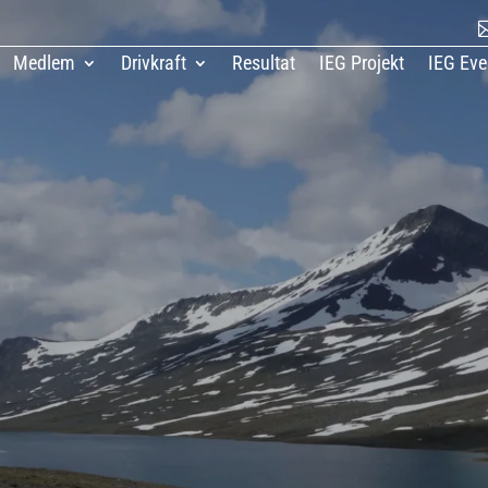
Medlem
Drivkraft
Resultat
IEG Projekt
IEG Eve