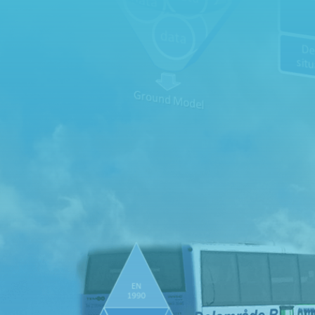
IEG 2.0
Kontakta oss
Kontakta oss gärna för mer information och samarbeten
Vi ser fram emot att höra från dig


Telefon
Epost
0300-686821
info@ieg.nu