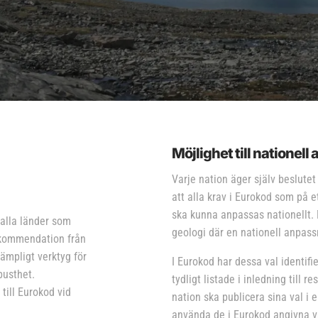
Möjlighet till nationel
Varje nation äger själv beslute
att alla krav i Eurokod som på et
ska kunna anpassas nationellt. 
alla länder som
geologi där en nationell anpass
ekommendation från
mpligt verktyg för
I Eurokod har dessa val identif
busthet.
tydligt listade i inledning till 
ill Eurokod vid
nation ska publicera sina val i 
använda de i Eurokod angivna va