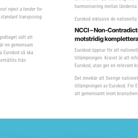
harmonisering mellan länderna.
not reject a tender for
l standard transposing
Eurokod inklusive de nationella 
NCCI – Non-Contradict
godtaget sätt att
motstridig kompletter
d är en gemensam
Eurokod öppnar för att natione
da Eurokod så ska
tillämpningen. Kravet är att inf
rhållits från
Eurokod, utan ger en relevant k
Det innebär att Sverige natione
tillämpningen av Eurokod. För 
att gemensamt inom branschen 