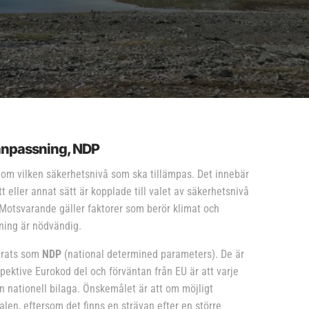
l anpassning, NDP
t om vilken säkerhetsnivå som ska tillämpas. Det innebär
t eller annat sätt är kopplade till valet av säkerhetsnivå
Motsvarande gäller faktorer som berör klimat och
ning är nödvändig.
ierats som
NDP
(national determined parameters). De är
respektive Eurokod del och förväntan från EU är att varje
en nationell bilaga. Önskemålet är att om möjligt
len, eftersom det finns en strävan efter en större