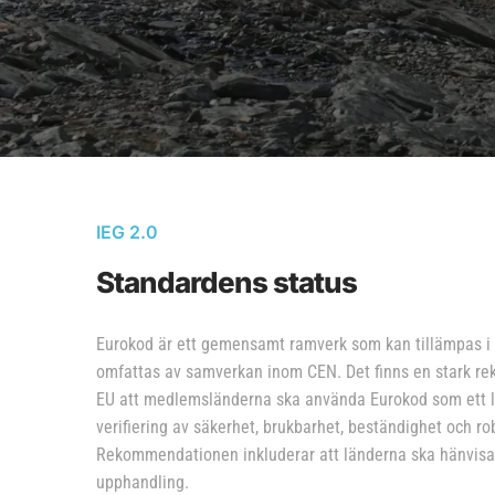
IEG 2.0
Standardens status
Eurokod är ett gemensamt ramverk som kan tillämpas i 
omfattas av samverkan inom CEN. Det finns en stark r
EU att medlemsländerna ska använda Eurokod som ett lä
verifiering av säkerhet, brukbarhet, beständighet och ro
Rekommendationen inkluderar att länderna ska hänvisa t
upphandling.