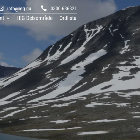


info@ieg.nu
0300-686821
nt
IEG Delsområde
Ordlista