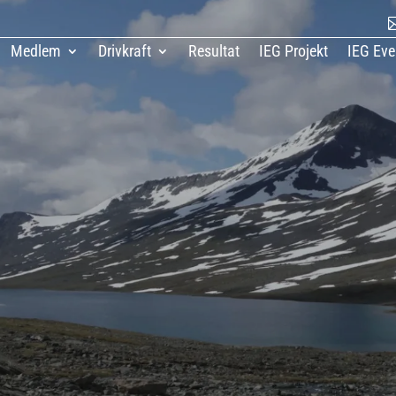
Medlem
Drivkraft
Resultat
IEG Projekt
IEG Eve