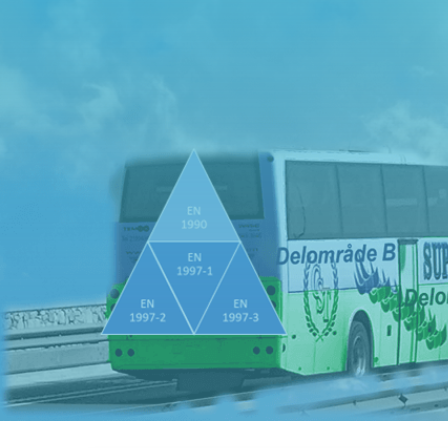


Telefon
Epost
0300-686821
info@ieg.nu