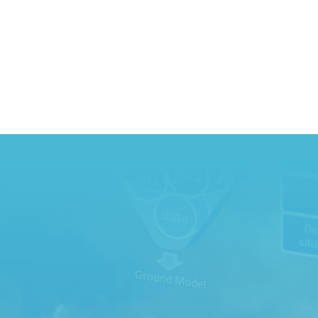
IEG 2.0
Kontakta oss
Kontakta oss gärna för mer information och samarbeten
Vi ser fram emot att höra från dig