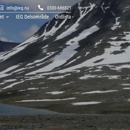


info@ieg.nu
0300-686821
nt
IEG Delsområde
Ordlista