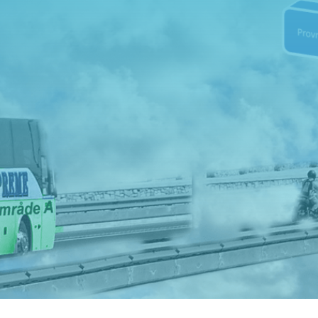

Adress
Hällingsjövägen 320 434 97
Kungsbacka