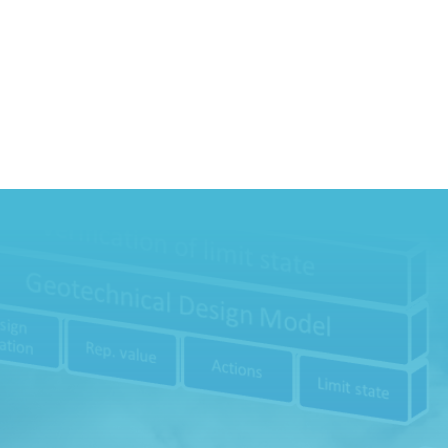
Har du frågo
.