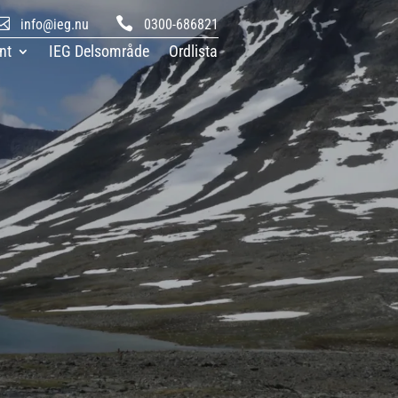


info@ieg.nu
0300-686821
nt
IEG Delsområde
Ordlista