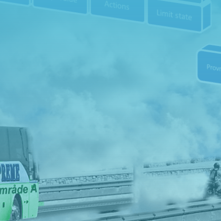
.

Adress
Hällingsjövägen 320 434 97
Kungsbacka