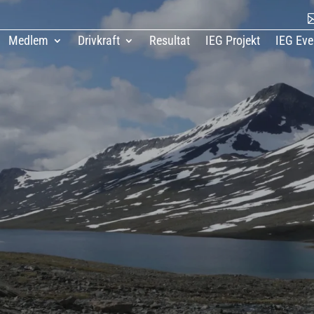
Medlem
Drivkraft
Resultat
IEG Projekt
IEG Eve