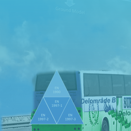
Kontakta oss gärna för mer information och samarbeten
Vi ser fram emot att höra från dig


Telefon
Epost
0300-686821
info@ieg.nu