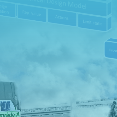
Har du frågo
.

Adress
Hällingsjövägen 320 434 97
Kungsbacka