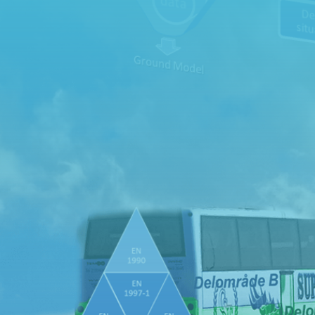
Kontakta oss
Kontakta oss gärna för mer information och samarbeten
Vi ser fram emot att höra från dig


Telefon
Epost
0300-686821
info@ieg.nu