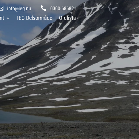


info@ieg.nu
0300-686821
nt
IEG Delsområde
Ordlista