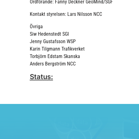
Ordförande: Fanny Deckner GeoMind/SGF
Kontakt styrelsen: Lars Nilsson NCC
Övriga
Siw Hedenstedt SGI
Jenny Gustafsson WSP
Karin Tilgmann Trafikverket
Torbjörn Edstam Skanska
Anders Bergström NCC
Status:
IEG 2.0