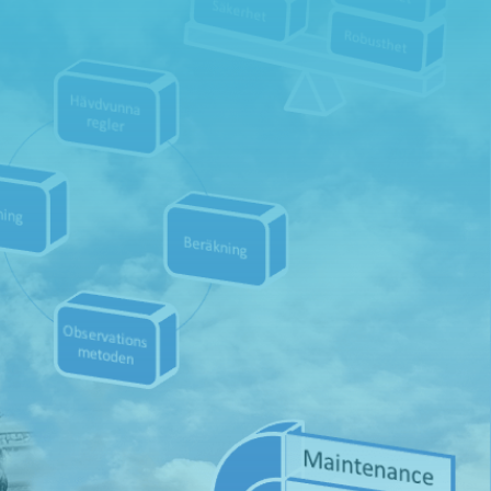
r?
Skicka