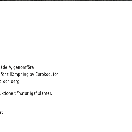
råde A, genomföra
ör tillämpning av Eurokod, för
d och berg.
tioner: ”naturliga” slänter,
et