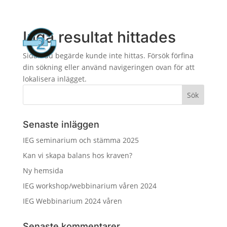

0300-686821
Inga resultat hittades
a
Sidan du begärde kunde inte hittas. Försök förfina
din sökning eller använd navigeringen ovan för att
lokalisera inlägget.
Senaste inläggen
IEG seminarium och stämma 2025
Kan vi skapa balans hos kraven?
Ny hemsida
IEG workshop/webbinarium våren 2024
IEG Webbinarium 2024 våren
Senaste kommentarer