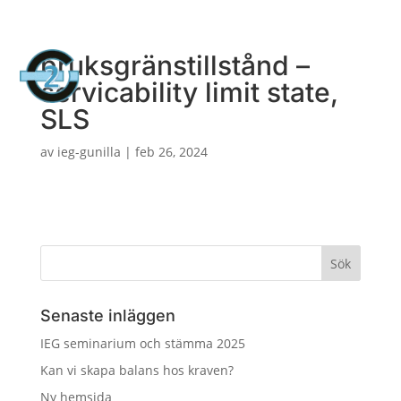

0300-686821
bruksgränstillstånd –
a
servicability limit state,
SLS
av
ieg-gunilla
|
feb 26, 2024
Senaste inläggen
IEG seminarium och stämma 2025
Kan vi skapa balans hos kraven?
Ny hemsida