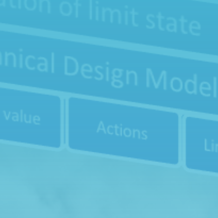

Telefon
0300-686821

Epost
info@ieg.nu