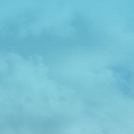

Adress
Hällingsjövägen 320 434 97 Kungsbacka
Har du frågor?