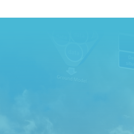
IEG 2.0
Kontakta oss
Kontakta oss gärna för mer information och samarbeten
Vi ser fram emot att höra från dig

