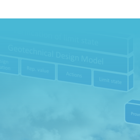
Har du frågo
.
