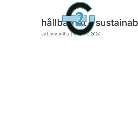
Hem
Om IEG
hållbarhet – sustainabi
Logga in
av
ieg-gunilla
|
mar 11, 2024