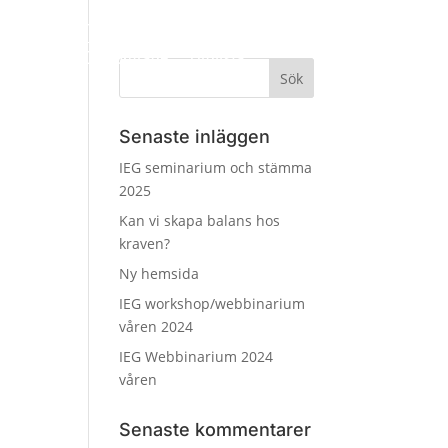


info@ieg.nu
0300-686821
nt
IEG Delsområde
Ordlista
Senaste inläggen
IEG seminarium och stämma
2025
Kan vi skapa balans hos
kraven?
Ny hemsida
IEG workshop/webbinarium
våren 2024
IEG Webbinarium 2024
våren
Senaste kommentarer