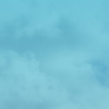

Adress
Hällingsjövägen 320 434 97 Kungsbacka
Har du frågor?