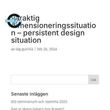

0300-686821
varaktig
a
dimensioneringssituatio
n – persistent design
situation
av
ieg-gunilla
|
feb 26, 2024
Senaste inläggen
IEG seminarium och stämma 2025
Kan vi skapa balans hos kraven?