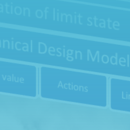

Telefon
0300-686821

Epost
info@ieg.nu